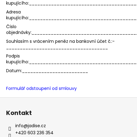
kupujícího:______________________________________
a
Adresa
j
kupujícího:______________________________________
í
Číslo
t
objednávky:_____________________________________
?
Souhlasím s vrácením peněz na bankovní účet č.:­­­­­­­­­­­­­­­­­­­­­­­­­­­­­­­­­­­­­­­­­­
_____________________________________
Podpis
kupujícího:______________________________________
Datum:________________________
HLEDAT
Formulář odstoupení od smlouvy
Z
á
Kontakt
p
a
info
@
jadise.cz
t
+420 603 236 354