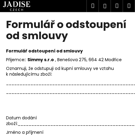
K
Přejít
Hledat
Náku
M
Přihlášen
na
o
obsah
Zpět
Zpět
košík
š
Formulář o odstoupení
í
C
od smlouvy
k
o
p
Formulář odstoupení od smlouvy
o
Přijemce
: Simmy s.r.o
, Benešova 275, 664 42 Modřice
t
Oznamuji, že odstupuji od kupní smlouvy ve vztahu
ř
k následujícímu zboží:
e
_______________________________________________
b
_______________________________________________
u
j
e
t
Datum dodání
zboží:__________________________________________
e
Jméno a příjmení
n