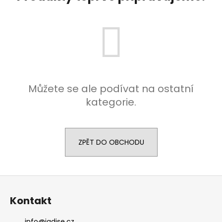
a
j
í
t
?
Můžete se ale podívat na ostatní
kategorie.
HLEDAT
ZPĚT DO OBCHODU
Z
á
Kontakt
p
a
info
@
jadise.cz