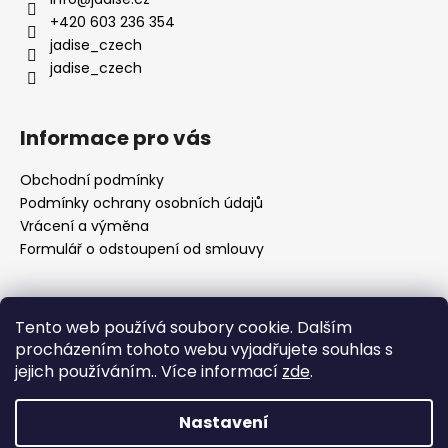
t
+420 603 236 354
í
jadise_czech
jadise_czech
Informace pro vás
Obchodní podmínky
Podmínky ochrany osobních údajů
Vrácení a výměna
Formulář o odstoupení od smlouvy
Přijímáme online platby
Tento web používá soubory cookie. Dalším
procházením tohoto webu vyjadřujete souhlas s
jejich používáním.. Více informací
zde
.
Nastavení