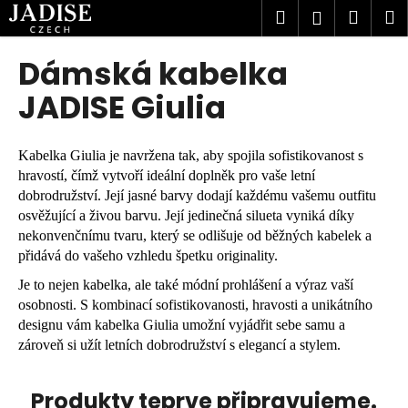
K
Přejít
Hledat
Náku
M
Přihlášen
na
o
obsah
Zpět
Zpět
košík
š
Dámská kabelka
í
C
JADISE Giulia
k
o
p
Kabelka Giulia je navržena tak, aby spojila sofistikovanost s
o
hravostí, čímž vytvoří ideální doplněk pro vaše letní
t
dobrodružství. Její jasné barvy dodají každému vašemu outfitu
ř
osvěžující a živou barvu. Její jedinečná silueta vyniká díky
e
nekonvenčnímu tvaru, který se odlišuje od běžných kabelek a
přidává do vašeho vzhledu špetku originality.
b
u
Je to nejen kabelka, ale také módní prohlášení a výraz vaší
osobnosti. S kombinací sofistikovanosti, hravosti a unikátního
j
designu vám kabelka Giulia umožní vyjádřit sebe samu a
e
zároveň si užít letních dobrodružství s elegancí a stylem.
t
e
Produkty teprve připravujeme.
n