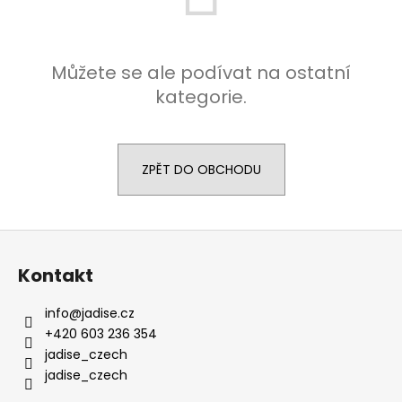
a
j
í
Můžete se ale podívat na ostatní
t
kategorie.
?
ZPĚT DO OBCHODU
HLEDAT
Z
á
Kontakt
p
a
info
@
jadise.cz
t
+420 603 236 354
í
jadise_czech
jadise_czech