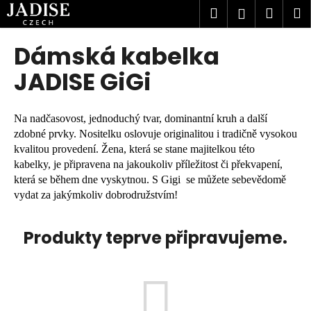
K
Přejít
Hledat
Náku
M
Přihlášen
na
o
obsah
Zpět
Zpět
košík
š
Dámská kabelka
í
C
JADISE GiGi
k
o
p
Na nadčasovost, jednoduchý tvar, dominantní kruh a další
o
zdobné prvky. Nositelku oslovuje originalitou i tradičně vysokou
t
kvalitou provedení. Žena, která se stane majitelkou této
ř
kabelky,
je připravena na jakoukoliv příležitost či překvapení,
e
která se během dne vyskytnou. S Gigi se můžete sebevědomě
vydat za jakýmkoliv dobrodružstvím!
b
u
Produkty teprve připravujeme.
j
e
t
e
n