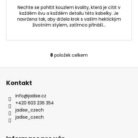
Nechte se pohltit kouzlem kvality, která je cítit v
každém švu a každém detailu této kabelky. Je
navržena tak, aby držela krok s vaším hektickým
životním stylem, zatímco přináší...
8
položek celkem
O
v
Z
l
á
á
Kontakt
d
p
a
a
info
@
jadise.cz
c
t
+420 603 236 354
í
í
jadise_czech
p
jadise_czech
r
v
k