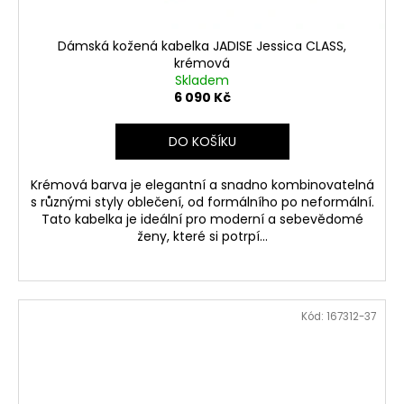
Dámská kožená kabelka JADISE Jessica CLASS,
krémová
Skladem
6 090 Kč
DO KOŠÍKU
Krémová barva je elegantní a snadno kombinovatelná
s různými styly oblečení, od formálního po neformální.
Tato kabelka je ideální pro moderní a sebevědomé
ženy, které si potrpí...
Kód:
167312-37