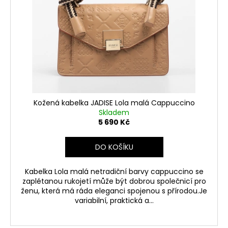
k
p
a
t
r
j
ů
o
í
d
t
u
?
k
t
ů
Kožená kabelka JADISE Lola malá Cappuccino
Skladem
HLEDAT
5 690 Kč
DO KOŠÍKU
Kabelka Lola malá netradiční barvy cappuccino se
zaplétanou rukojetí může být dobrou společnicí pro
ženu, která má ráda eleganci spojenou s přírodou.Je
variabilní, praktická a...