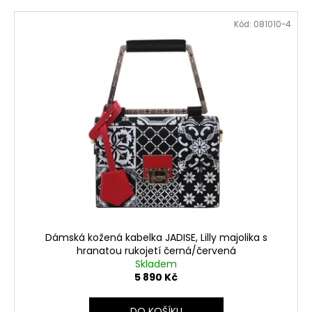
Kód:
081010-4
Dámská kožená kabelka JADISE, Lilly majolika s
hranatou rukojetí černá/červená
Skladem
5 890 Kč
DO KOŠÍKU