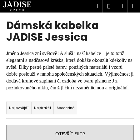
K
Přejít
Hledat
Náku
M
Přihlášen
na
o
obsah
Zpět
Zpět
košík
š
Dámská kabelka
í
C
JADISE Jessica
k
o
p
Jméno Jessica zní světově! A sluší i naší kabelce – je to totiž
o
elegantní a nadčasová kráska, která dokáže okouzlit kdekoliv na
t
světě. Díky pestré paletě barev, použitých materiálů i vzorů
ř
dobře poslouží v mnoha společenských situacích. Výjimečnost jí
e
dodává kruhové zapínání či ozdoba ve tvaru písmene J z
pozinkovaného niklu, čímž jí činí nezaměnitelnou a originální.
b
u
Ř
j
a
Nejlevnější
Nejdražší
Abecedně
e
z
t
e
e
n
OTEVŘÍT FILTR
n