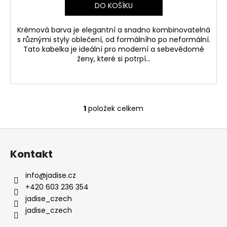
DO KOŠÍKU
Krémová barva je elegantní a snadno kombinovatelná
s různými styly oblečení, od formálního po neformální.
Tato kabelka je ideální pro moderní a sebevědomé
ženy, které si potrpí...
1
položek celkem
O
v
Z
l
á
á
Kontakt
d
p
a
a
info
@
jadise.cz
c
t
+420 603 236 354
í
í
jadise_czech
p
jadise_czech
r
v