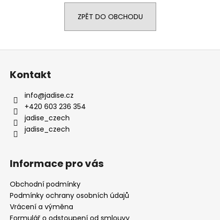
a
ZPĚT DO OBCHODU
j
í
t
Z
?
á
Kontakt
p
a
info
@
jadise.cz
t
+420 603 236 354
HLEDAT
í
jadise_czech
jadise_czech
Informace pro vás
Obchodní podmínky
Podmínky ochrany osobních údajů
Vrácení a výměna
Formulář o odstoupení od smlouvy