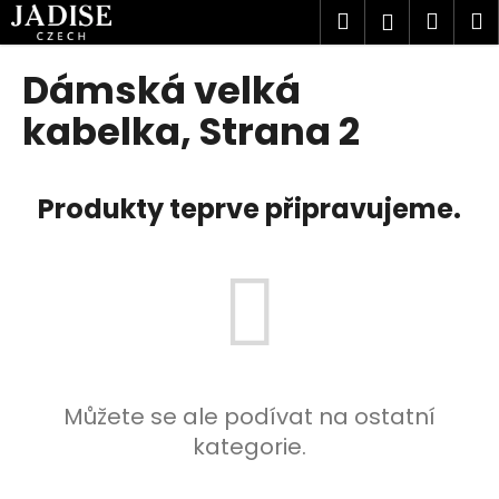
K
Přejít
Hledat
Náku
M
Přihlášen
na
o
obsah
Zpět
Zpět
košík
š
Dámská velká
í
C
kabelka
, Strana 2
k
o
p
Produkty teprve připravujeme.
o
t
ř
e
b
u
j
e
Můžete se ale podívat na ostatní
t
kategorie.
e
n