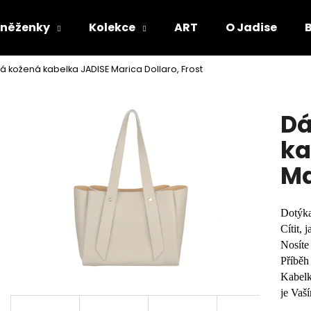
eněženky
Kolekce
ART
O Jadise
 kožená kabelka JADISE Marica Dollaro, Frost
Co potřebujete najít?
Dá
HLEDAT
ka
Ma
Dotýka
Cítit, 
Nosíte 
Příběh 
Kabelk
je Vaš