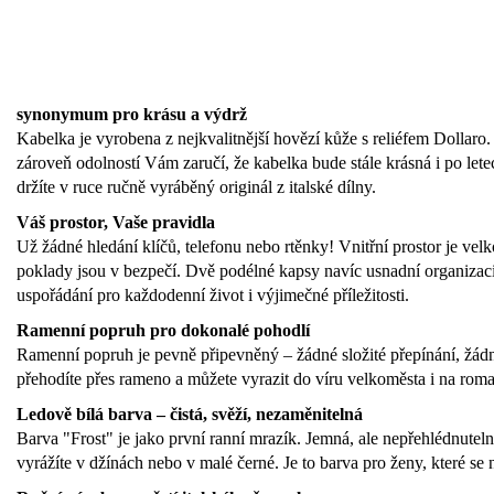
synonymum pro krásu a výdrž
Kabelka je vyrobena z nejkvalitnější hovězí kůže s reliéfem Dollaro
zároveň odolností Vám zaručí, že kabelka bude stále krásná i po le
držíte v ruce ručně vyráběný originál z italské dílny.
Váš prostor, Vaše pravidla
Už žádné hledání klíčů, telefonu nebo rtěnky! Vnitřní prostor je vel
poklady jsou v bezpečí. Dvě podélné kapsy navíc usnadní organizaci 
uspořádání pro každodenní život i výjimečné příležitosti.
Ramenní popruh pro dokonalé pohodlí
Ramenní popruh je pevně připevněný – žádné složité přepínání, žá
přehodíte přes rameno a můžete vyrazit do víru velkoměsta i na ro
Ledově bílá barva – čistá, svěží, nezaměnitelná
Barva "Frost" je jako první ranní mrazík. Jemná, ale nepřehlédnutel
vyrážíte v džínách nebo v malé černé. Je to barva pro ženy, které se 