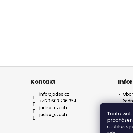
Z
á
Kontakt
Info
p
a
info
@
jadise.cz
Obch
t
+420 603 236 354
Podm
údaj
í
jadise_czech
Tento web 
Vrác
jadise_czech
procházení
Form
smlo
souhlas s j