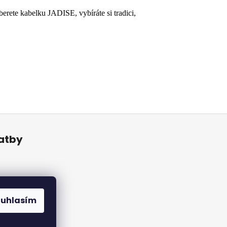
berete kabelku JADISE, vybíráte si tradici,
latby
ouhlasím