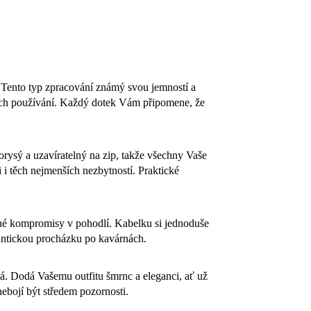
. Tento typ zpracování známý svou jemností a
tech používání. Každý dotek Vám připomene, že
korysý a uzavíratelný na zip, takže všechny Vaše
i těch nejmenších nezbytností. Praktické
dné kompromisy v pohodlí. Kabelku si jednoduše
mantickou procházku po kavárnách.
ná. Dodá Vašemu outfitu šmrnc a eleganci, ať už
nebojí být středem pozornosti.