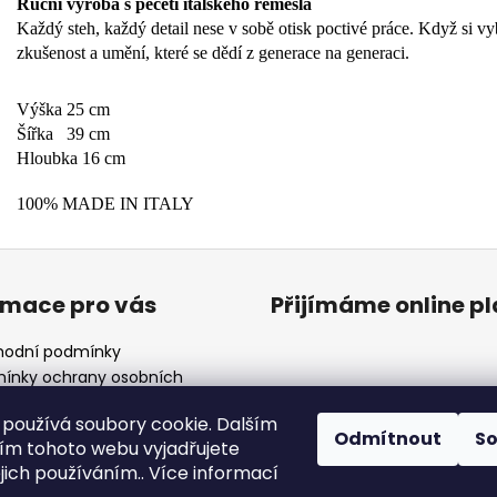
Ruční výroba s pečetí italského řemesla
Každý steh, každý detail nese v sobě otisk poctivé práce. Když si vy
zkušenost a umění, které se dědí z generace na generaci.
Výška 25 cm
Šířka 39 cm
Hloubka 16 cm
100% MADE IN ITALY
rmace pro vás
Přijímáme online p
odní podmínky
ínky ochrany osobních
ů
používá soubory cookie. Dalším
ení a výměna
Odmítnout
S
m tohoto webu vyjadřujete
ulář o odstoupení od
uvy
ejich používáním.. Více informací