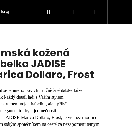
Hledat
Přihlášení
Nákupní
Blog
Kontakty
Dárkové poukazy
Ošetřen
košík
mská kožená
belka JADISE
rica Dollaro, Frost
t se jemného povrchu ručně šité italské kůže. 
jak každý detail ladí s Vaším stylem. 
na rameni nejen kabelku, ale i příběh. 
elegance, touhy a jedinečnosti. 
a JADISE Marica Dollaro, Frost, je víc než módní doplněk – 
ím stálým společníkem na cestě za nezapomenutelnými zážitky.