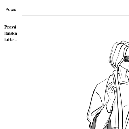
Popis
Pravá
italská
kůže –