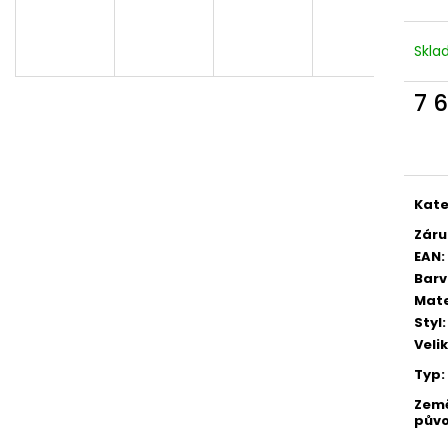
Skl
7 
Měr
cena
Kate
Záru
EAN
:
Bar
Mate
Styl
:
Veli
Typ
:
Zem
pův