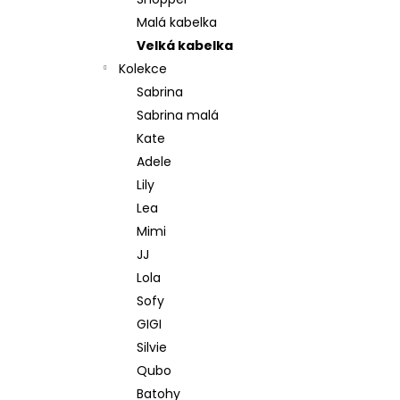
l
Malá kabelka
Velká kabelka
Kolekce
Sabrina
Sabrina malá
Kate
Adele
Lily
Lea
Mimi
JJ
Lola
Sofy
GIGI
Silvie
Qubo
Batohy