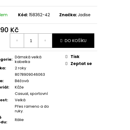
adem
Kód:
158362-42
Značka:
Jadise
690 Kč
ná
DO KOŠÍKU
:
Tisk
Dámská velká
gorie
:
kabelka
Zeptat se
ka
:
2 roky
8078909046063
va
:
Béžová
riál
:
Kůže
Casual, sportovní
kost
:
Velká
Přes rameno a do
ruky.
ě
Itálie
odu
: