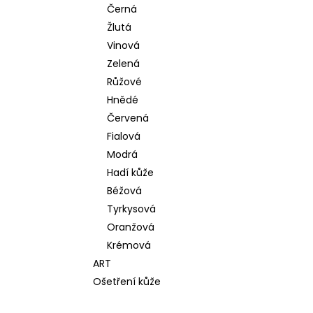
Černá
Žlutá
Vinová
Zelená
Růžové
Hnědé
Červená
Fialová
Modrá
Hadí kůže
Béžová
Tyrkysová
Oranžová
Krémová
ART
Ošetření kůže