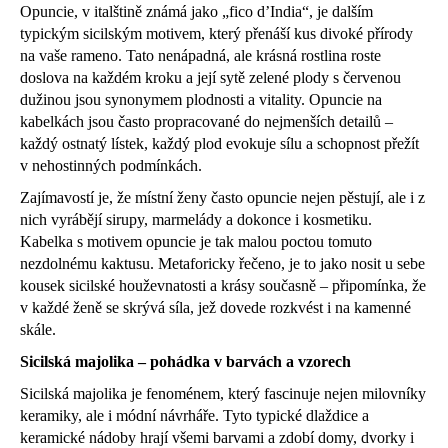
Opuncie, v italštině známá jako „fico d’India“, je dalším
typickým sicilským motivem, který přenáší kus divoké přírody
na vaše rameno. Tato nenápadná, ale krásná rostlina roste
doslova na každém kroku a její sytě zelené plody s červenou
dužinou jsou synonymem plodnosti a vitality. Opuncie na
kabelkách jsou často propracované do nejmenších detailů –
každý ostnatý lístek, každý plod evokuje sílu a schopnost přežít
v nehostinných podmínkách.
Zajímavostí je, že místní ženy často opuncie nejen pěstují, ale i z
nich vyrábějí sirupy, marmelády a dokonce i kosmetiku.
Kabelka s motivem opuncie je tak malou poctou tomuto
nezdolnému kaktusu. Metaforicky řečeno, je to jako nosit u sebe
kousek sicilské houževnatosti a krásy současně – připomínka, že
v každé ženě se skrývá síla, jež dovede rozkvést i na kamenné
skále.
Sicilská majolika – pohádka v barvách a vzorech
Sicilská majolika je fenoménem, který fascinuje nejen milovníky
keramiky, ale i módní návrháře. Tyto typické dlaždice a
keramické nádoby hrají všemi barvami a zdobí domy, dvorky i