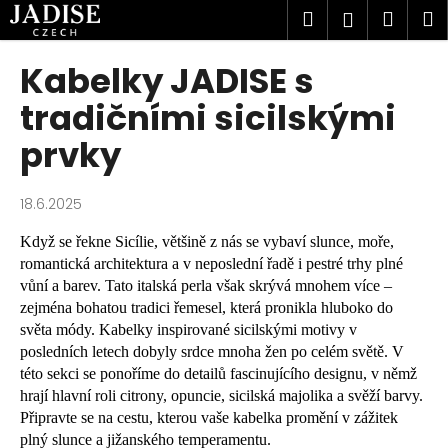
K
Přejít
Hledat
Náku
M
Přihlášen
na
o
obsah
Zpět
Zpět
košík
š
Kabelky JADISE s
í
C
tradičními sicilskými
k
o
prvky
p
o
18.6.2025
t
ř
Když se řekne Sicílie, většině z nás se vybaví slunce, moře,
e
romantická architektura a v neposlední řadě i pestré trhy plné
b
vůní a barev. Tato italská perla však skrývá mnohem více –
zejména bohatou tradici řemesel, která pronikla hluboko do
u
světa módy. Kabelky inspirované sicilskými motivy v
j
posledních letech dobyly srdce mnoha žen po celém světě. V
e
této sekci se ponoříme do detailů fascinujícího designu, v němž
t
hrají hlavní roli citrony, opuncie, sicilská majolika a svěží barvy.
e
Připravte se na cestu, kterou vaše kabelka promění v zážitek
plný slunce a jižanského temperamentu.
n