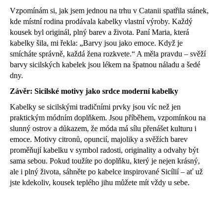
Vzpomínám si, jak jsem jednou na trhu v Catanii spatřila stánek,
kde místní rodina prodávala kabelky vlastní výroby. Každý
kousek byl originál, plný barev a života. Paní Maria, která
kabelky šila, mi řekla: „Barvy jsou jako emoce. Když je
smícháte správně, každá žena rozkvete.“ A měla pravdu – svěží
barvy sicilských kabelek jsou lékem na špatnou náladu a šedé
dny.
Závěr: Sicilské motivy jako srdce moderní kabelky
Kabelky se sicilskými tradičními prvky jsou víc než jen
praktickým módním doplňkem. Jsou příběhem, vzpomínkou na
slunný ostrov a důkazem, že móda má sílu přenášet kulturu i
emoce. Motivy citronů, opuncií, majoliky a svěžích barev
proměňují kabelku v symbol radosti, originality a odvahy být
sama sebou. Pokud toužíte po doplňku, který je nejen krásný,
ale i plný života, sáhněte po kabelce inspirované Sicílií – ať už
jste kdekoliv, kousek teplého jihu můžete mít vždy u sebe.