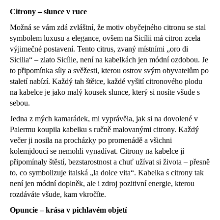
a
Citrony – slunce v ruce
j
Možná se vám zdá zvláštní, že motiv obyčejného citronu se stal
í
symbolem luxusu a elegance, ovšem na Sicílii má citron zcela
t
výjimečné postavení. Tento citrus, zvaný místními „oro di
Sicilia“ – zlato Sicílie, není na kabelkách jen módní ozdobou. Je
?
to připomínka síly a svěžesti, kterou ostrov svým obyvatelům po
staletí nabízí. Každý tah štětce, každé vyšití citronového plodu
na kabelce je jako malý kousek slunce, který si nosíte všude s
sebou.
HLEDAT
Jedna z mých kamarádek, mi vyprávěla, jak si na dovolené v
Palermu koupila kabelku s ručně malovanými citrony. Každý
večer ji nosila na procházky po promenádě a všichni
kolemjdoucí se nemohli vynadívat. Citrony na kabelce jí
připomínaly štěstí, bezstarostnost a chuť užívat si života – přesně
to, co symbolizuje italská „la dolce vita“. Kabelka s citrony tak
není jen módní doplněk, ale i zdroj pozitivní energie, kterou
rozdáváte všude, kam vkročíte.
Opuncie – krása v pichlavém objetí