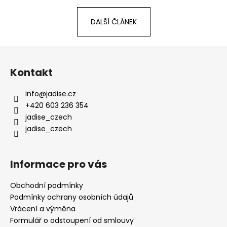
DALŠÍ ČLÁNEK
Z
á
Kontakt
p
a
info
@
jadise.cz
t
+420 603 236 354
í
jadise_czech
jadise_czech
Informace pro vás
Obchodní podmínky
Podmínky ochrany osobních údajů
Vrácení a výměna
Formulář o odstoupení od smlouvy