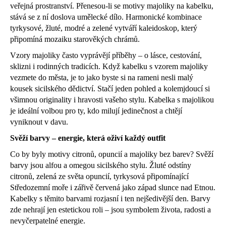
veřejná prostranství. Přenesou-li se motivy majoliky na kabelku,
stává se z ní doslova umělecké dílo. Harmonické kombinace
tyrkysové, žluté, modré a zelené vytváří kaleidoskop, který
připomíná mozaiku starověkých chrámů.
Vzory majoliky často vyprávějí příběhy – o lásce, cestování,
sklizni i rodinných tradicích. Když kabelku s vzorem majoliky
vezmete do města, je to jako byste si na rameni nesli malý
kousek sicilského dědictví. Stačí jeden pohled a kolemjdoucí si
všimnou originality i hravosti vašeho stylu. Kabelka s majolikou
je ideální volbou pro ty, kdo milují jedinečnost a chtějí
vyniknout v davu.
Svěží barvy – energie, která oživí každý outfit
Co by byly motivy citronů, opuncií a majoliky bez barev? Svěží
barvy jsou alfou a omegou sicilského stylu. Žluté odstíny
citronů, zelená ze světa opuncií, tyrkysová připomínající
Středozemní moře i zářivě červená jako západ slunce nad Etnou.
Kabelky s těmito barvami rozjasní i ten nejšedivější den. Barvy
zde nehrají jen estetickou roli – jsou symbolem života, radosti a
nevyčerpatelné energie.